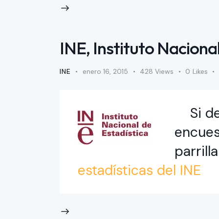
INE, Instituto Nacional
INE
enero 16, 2015
428
Views
0
Likes
Si des
encues
parrill
estadísticas del INE