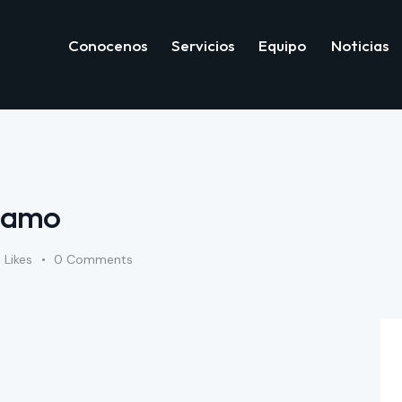
Conocenos
Servicios
Equipo
Noticias
Conocenos
Servicios
Equipo
Not
stamo
0
Likes
0
Comments