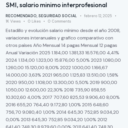
SMI, salario minimo interprofesional
RECOMENDADO
,
SEGURIDAD SOCIAL
febrero 12, 2025
1K
Views
0
Likes
0
Comments
Estadillo y evolución salario mínimo desde el año 2008,
variaciones interanuales y grafico comparativo con
otros países Año Mensual 14 pagas Mensual 12 pagas
Anual Variación 2025 1.184,00 1.381,33 16.576,00 4,41%
2024 1.134,00 1.323,00 15.876,00 5,00% 2023 1.080,00
1.260,00 15.120,00 8,00% 2022 1.000,00 1.166,67
14.000,00 3,63% 2021 965,00 1.125,83 13.510,00 1,58%
2020 950,00 1.108,00 13.300,00 5,50% 2019 900,00
1.050,00 12.600,00 22,30% 2018 735,90 858,55
10.302,60 4,00% 2017 707,60 825,53 9.906,40 8,00%
2016 655,20 764,40 9.172,80 1,00% 2015 648,60
756,70 9.080,40 1,00% 2014 645,30 752,85 9.034,20
0,00% 2013 645,30 752,85 9.034,20 1,00% 2012
641,40 748,30 8.979,60 0,00% 2011 641,40 748,30