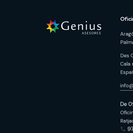
Ofic
Aragó
Palma
Des C
Cala r
Españ
info
De 0
Ofici
Ratja
97