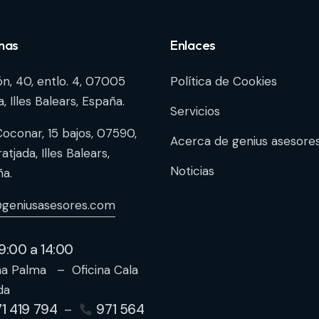
inas
Enlaces
n, 40, entlo. 4, 07005
Política de Cookies
, Illes Balears, España.
Servicios
oconar, 15 bajos, 07590,
Acerca de genius asesore
atjada, Illes Balears,
Noticias
a.
@geniusasesores.com
9:00 a 14:00
na Palma – Oficina Cala
da
1 419 794
971 564
–